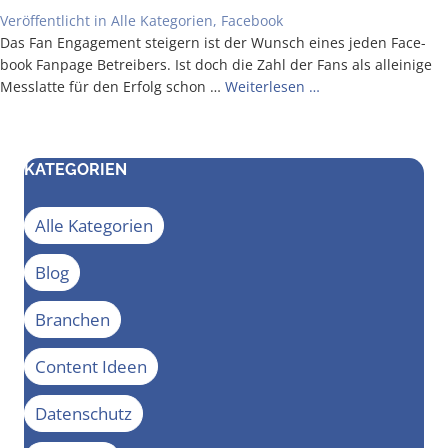
Veröffentlicht in
Alle Kategorien
,
Facebook
Das Fan Enga­ge­ment stei­gern ist der Wunsch eines jeden Face­
book Fan­page Betrei­bers. Ist doch die Zahl der Fans als allei­ni­ge
Mess­lat­te für den Erfolg schon …
Wei­ter­le­sen …
KATEGORIEN
Alle Kategorien
Blog
Branchen
Content Ideen
Datenschutz