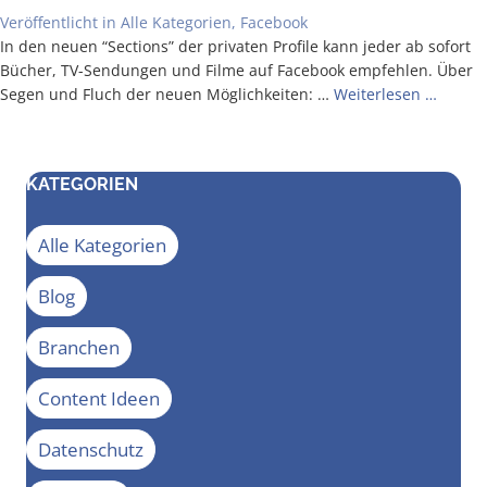
Veröffentlicht in
Alle Kategorien
,
Facebook
In den neu­en “Sec­tions” der pri­va­ten Pro­fi­le kann jeder ab sofort
Bücher, TV-Sen­­dun­­gen und Fil­me auf Face­book emp­feh­len. Über
Segen und Fluch der neu­en Mög­lich­kei­ten: …
Wei­ter­le­sen …
KATEGORIEN
Alle Kategorien
Blog
Branchen
Content Ideen
Datenschutz