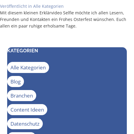
Veröffentlicht in
Alle Kategorien
Mit die­sem klei­nen Erklär­vi­deo Sel­fie möch­te ich allen Lesern,
Freun­den und Kon­tak­ten ein Fro­hes Oster­fest wün­schen. Euch
allen ein paar ruhi­ge erhol­sa­me Tage.
KATEGORIEN
Alle Kategorien
Blog
Branchen
Content Ideen
Datenschutz