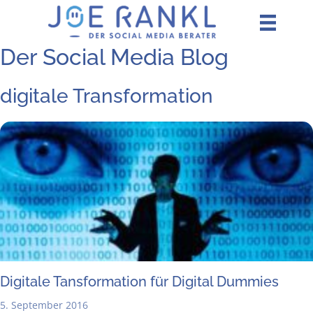
Zum
Inhalt
springen
Der Social Media Blog
digitale Transformation
Digi­ta­le Tans­for­ma­ti­on für Digi­tal Dummies
5. September 2016