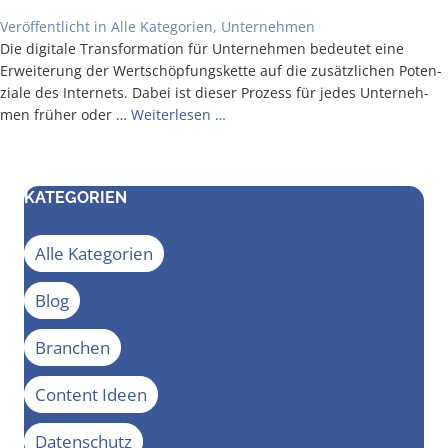
Veröffentlicht in
Alle Kategorien
,
Unternehmen
Die digi­ta­le Trans­for­ma­ti­on für Unter­neh­men bedeu­tet eine
Erwei­te­rung der Wert­schöp­fungs­ket­te auf die zusätz­li­chen Poten­
zia­le des Inter­nets. Dabei ist die­ser Pro­zess für jedes Unter­neh­
men frü­her oder …
Wei­ter­le­sen …
KATEGORIEN
Alle Kategorien
Blog
Branchen
Content Ideen
Datenschutz