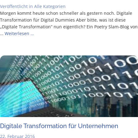
Veröffentlicht in
Alle Kategorien
Mor­gen kommt heu­te schon schnel­ler als ges­tern noch. Digi­ta­le
Trans­for­ma­ti­on für Digi­tal Dum­mies Aber bit­te, was ist die­se
„Digi­ta­le Trans­for­ma­ti­on“ nun eigent­lich? Ein Poet­ry Slam-Blog von
…
Wei­ter­le­sen …
Digi­ta­le Trans­for­ma­ti­on für Unternehmen
22. Februar 2016