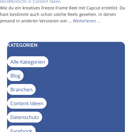
Veröffentlicht in
Content Ideen
Wie du ein krea­ti­ves Free­ze Frame Reel mit Cap­cut erstellst. Du
hast bestimmt auch schon sol­che Reels gese­hen, in denen
jemand in ande­ren Ver­sio­nen von …
Wei­ter­le­sen …
KATEGORIEN
Alle Kategorien
Blog
Branchen
Content Ideen
Datenschutz
Facebook