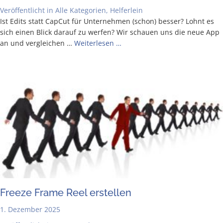
Veröffentlicht in
Alle Kategorien
,
Helferlein
Ist Edits statt Cap­Cut für Unter­neh­men (schon) bes­ser? Lohnt es
sich einen Blick dar­auf zu wer­fen? Wir schau­en uns die neue App
an und ver­glei­chen …
Wei­ter­le­sen …
Free­ze Frame Reel erstellen
1. Dezember 2025