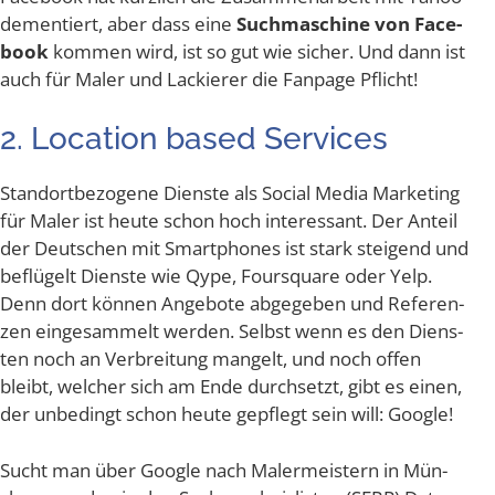
demen­tiert, aber dass eine
Such­ma­schi­ne von Face­
book
kom­men wird, ist so gut wie sicher. Und dann ist
auch für Maler und Lackie­rer die Fan­page Pflicht!
2. Loca­ti­on based Services
Stand­ort­be­zo­ge­ne Diens­te als Social Media Mar­ke­ting
für Maler ist heu­te schon hoch inter­es­sant. Der Anteil
der Deut­schen mit Smart­phones ist stark stei­gend und
beflü­gelt Diens­te wie Qype, Fours­qua­re oder Yelp.
Denn dort kön­nen Ange­bo­te abge­ge­ben und Refe­ren­
zen ein­ge­sam­melt wer­den. Selbst wenn es den Diens­
ten noch an Ver­brei­tung man­gelt, und noch offen
bleibt, wel­cher sich am Ende durch­setzt, gibt es einen,
der unbe­dingt schon heu­te gepflegt sein will: Google!
Sucht man über Goog­le nach Maler­meis­tern in Mün­