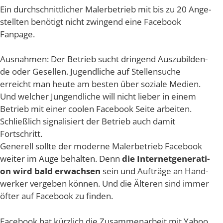
Ein durch­schnitt­li­cher Maler­be­trieb mit bis zu 20 Ange­
stell­ten benö­tigt nicht zwin­gend eine Face­book
Fanpage.
Aus­nah­men: Der Betrieb sucht drin­gend Aus­zu­bil­den­
de oder Gesel­len. Jugend­li­che auf Stel­len­su­che
erreicht man heu­te am bes­ten über sozia­le Medi­en.
Und wel­cher Jun­gen­d­li­che will nicht lie­ber in einem
Betrieb mit einer coo­len Face­book Sei­te arbei­ten.
Schließ­lich signa­li­siert der Betrieb auch damit
Fortschritt.
Gene­rell soll­te der moder­ne Maler­be­trieb Face­book
wei­ter im Auge behal­ten. Denn
die Inter­net­ge­ne­ra­ti­
on wird bald erwach­sen
sein und Auf­trä­ge an Hand­
wer­ker ver­ge­ben kön­nen. Und die Älte­ren sind immer
öfter auf Face­book zu finden.
Face­book hat kürz­lich die Zusam­men­ar­beit mit Yahoo