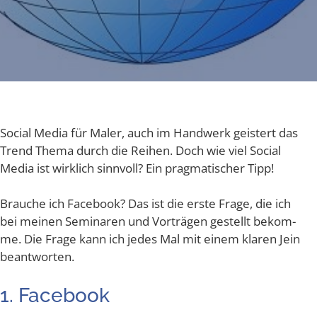
Social Media für Maler, auch im Hand­werk geis­tert das
Trend The­ma durch die Rei­hen. Doch wie viel Social
Media ist wirk­lich sinn­voll? Ein prag­ma­ti­scher Tipp!
Brau­che ich Face­book? Das ist die ers­te Fra­ge, die ich
bei mei­nen Semi­na­ren und Vor­trä­gen gestellt bekom­
me. Die Fra­ge kann ich jedes Mal mit einem kla­ren Jein
beantworten.
1. Face­book