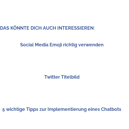
DAS KÖNN­TE DICH AUCH INTERESSIEREN:
Social Media Emo­ji rich­tig verwenden
Twit­ter Titelbild
5 wich­ti­ge Tipps zur Imple­men­tie­rung eines Chatbots