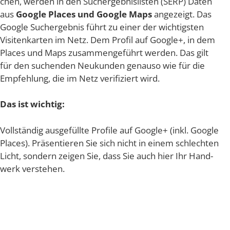
chen, wer­den in den Such­ergeb­nis­lis­ten (SERP) Daten
aus
Goog­le Places und Goog­le Maps
ange­zeigt. Das
Goog­le Such­ergeb­nis führt zu einer der wich­tigs­ten
Visi­ten­kar­ten im Netz. Dem Pro­fil auf Goog­le+, in dem
Places und Maps zusam­men­ge­führt wer­den. Das gilt
für den suchen­den Neu­kun­den genau­so wie für die
Emp­feh­lung, die im Netz veri­fi­ziert wird.
Das ist wichtig:
Voll­stän­dig aus­ge­füll­te Pro­fi­le auf Goog­le+ (inkl. Goog­le
Places). Prä­sen­tie­ren Sie sich nicht in einem schlech­ten
Licht, son­dern zei­gen Sie, dass Sie auch hier Ihr Hand­
werk verstehen.