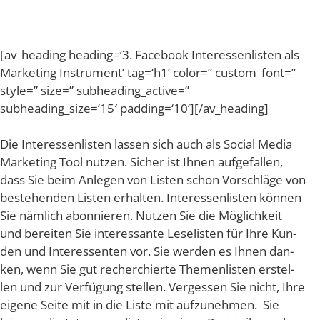
[av_​heading heading=‘3. Face­book Inter­es­sen­lis­ten als
Mar­ke­ting Instru­ment’ tag=‘h1’ color=” custom_​font=”
style=” size=” subheading_​active=”
subheading_size=’15′ padding=‘10’][/av_heading]
Die Inter­es­sen­lis­ten las­sen sich auch als Social Media
Mar­ke­ting Tool nut­zen. Sicher ist Ihnen auf­ge­fal­len,
dass Sie beim Anle­gen von Lis­ten schon Vor­schlä­ge von
bestehen­den Lis­ten erhal­ten. Inter­es­sen­lis­ten kön­nen
Sie näm­lich abon­nie­ren. Nut­zen Sie die Mög­lich­keit
und berei­ten Sie inter­es­san­te Lese­lis­ten für Ihre Kun­
den und Inter­es­sen­ten vor. Sie wer­den es Ihnen dan­
ken, wenn Sie gut recher­chier­te The­men­lis­ten erstel­
len und zur Ver­fü­gung stel­len. Ver­ges­sen Sie nicht, Ihre
eige­ne Sei­te mit in die Lis­te mit auf­zu­neh­men. Sie