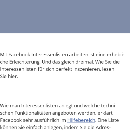
Mit Face­book Inter­es­sen­lis­ten arbei­ten ist eine erheb­li­
che Erleich­te­rung. Und das gleich drei­mal. Wie Sie die
Inter­es­sen­lis­ten für sich per­fekt insze­nie­ren, lesen
Sie hier.
Wie man Inter­es­sen­lis­ten anlegt und wel­che tech­ni­
schen Funk­tio­na­li­tä­ten ange­bo­ten wer­den, erklärt
Face­book sehr aus­führ­lich im
Hil­fe­be­reich
. Eine Lis­te
kön­nen Sie ein­fach anle­gen, indem Sie die Adres­