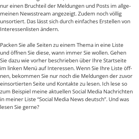
nur einen Bruch­teil der Mel­dun­gen und Posts im all­ge­
mei­nen News­stream ange­zeigt. Zudem noch völ­lig
unsor­tiert. Das lässt sich durch ein­fa­ches Erstel­len von
Inter­es­sen­lis­ten ändern.
Packen Sie alle Sei­ten zu einem The­ma in eine Lis­te
und öff­nen Sie die­se, wann immer Sie wol­len. Gehen
Sie dazu wie vor­her beschrie­ben über Ihre Start­sei­te
im lin­ken Menü auf Inter­es­sen. Wenn Sie Ihre Lis­te öff­
nen, bekom­men Sie nur noch die Mel­dun­gen der zuvor
ein­sor­tier­ten Sei­te und Kon­tak­te zu lesen. Ich lese so
zum Bei­spiel mei­ne aktu­el­len Social Media Nach­rich­ten
in mei­ner Lis­te “Social Media News deutsch”. Und was
lesen Sie gerne?