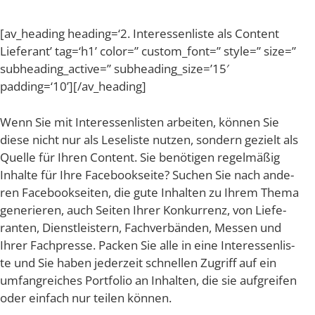
[av_​heading heading=‘2. Inter­es­sen­lis­te als Con­tent
Lie­fe­rant’ tag=‘h1’ color=” custom_​font=” style=” size=”
subheading_​active=” subheading_size=’15′
padding=‘10’][/av_heading]
Wenn Sie mit Inter­es­sen­lis­ten arbei­ten, kön­nen Sie
die­se nicht nur als Lese­lis­te nut­zen, son­dern gezielt als
Quel­le für Ihren Con­tent. Sie benö­ti­gen regel­mä­ßig
Inhal­te für Ihre Face­book­sei­te? Suchen Sie nach ande­
ren Face­book­sei­ten, die gute Inhal­ten zu Ihrem The­ma
gene­rie­ren, auch Sei­ten Ihrer Kon­kur­renz, von Lie­fe­
ran­ten, Dienst­leis­tern, Fach­ver­bän­den, Mes­sen und
Ihrer Fach­pres­se. Packen Sie alle in eine Inter­es­sen­lis­
te und Sie haben jeder­zeit schnel­len Zugriff auf ein
umfang­rei­ches Port­fo­lio an Inhal­ten, die sie auf­grei­fen
oder ein­fach nur tei­len können.