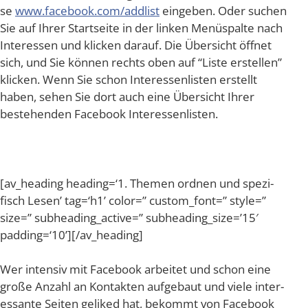
se
www​.face​book​.com/​a​d​dlist
ein­ge­ben. Oder suchen
Sie auf Ihrer Start­sei­te in der lin­ken Menü­spal­te nach
Inter­es­sen und kli­cken dar­auf. Die Über­sicht öff­net
sich, und Sie kön­nen rechts oben auf “Lis­te erstel­len”
kli­cken. Wenn Sie schon Inter­es­sen­lis­ten erstellt
haben, sehen Sie dort auch eine Über­sicht Ihrer
bestehen­den Face­book Interessenlisten.
[av_​heading heading=‘1. The­men ord­nen und spe­zi­
fisch Lesen’ tag=‘h1’ color=” custom_​font=” style=”
size=” subheading_​active=” subheading_size=’15′
padding=‘10’][/av_heading]
Wer inten­siv mit Face­book arbei­tet und schon eine
gro­ße Anzahl an Kon­tak­ten auf­ge­baut und vie­le inter­
es­san­te Sei­ten gelik­ed hat, bekommt von Face­book