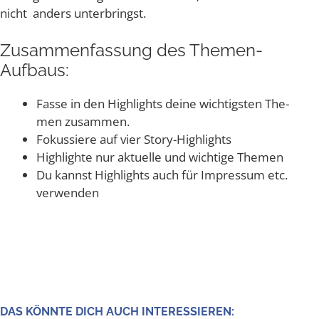
nicht anders unterbringst.
Zusam­men­fas­sung des Themen-
Aufbaus:
Fas­se in den High­lights dei­ne wich­tigs­ten The­
men zusammen.
Fokus­sie­re auf vier Story-Highlights
High­ligh­te nur aktu­el­le und wich­ti­ge Themen
Du kannst High­lights auch für Impres­sum etc.
verwenden
DAS KÖNN­TE DICH AUCH INTERESSIEREN: