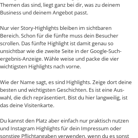
The­men das sind, liegt ganz bei dir, was zu dei­nem
Busi­ness und dei­nem Ange­bot passt.
Nur vier Sto­ry-High­lights blei­ben im sicht­ba­ren
Bereich. Schon für die fünf­te muss dein Besu­cher
scrol­len. Das fünf­te High­light ist damit genau so
unsicht­bar wie die zwei­te Sei­te in der Goog­le-Such­
ergeb­nis-Anzei­ge. Wäh­le wei­se und packe die vier
wich­tigs­ten High­lights nach vorne.
Wie der Name sagt, es sind High­lights. Zei­ge dort dei­ne
bes­ten und wich­tigs­ten Geschich­ten. Es ist eine Aus­
wahl, die dich reprä­sen­tiert. Bist du hier lang­wei­lig, ist
das dei­ne Visitenkarte.
Du kannst den Platz aber ein­fach nur prak­tisch nut­zen
und Insta­gram High­lights für dein Impres­sum oder
sons­ti­ge Pflicht­an­ga­ben ver­wen­den, wenn du es sonst