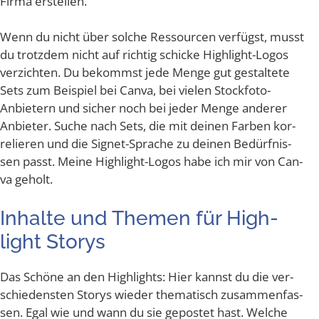
Fir­ma erstellen.
Wenn du nicht über sol­che Res­sour­cen ver­fügst, musst
du trotz­dem nicht auf rich­tig schi­cke High­light-Logos
ver­zich­ten. Du bekommst jede Men­ge gut gestal­te­te
Sets zum Bei­spiel bei Can­va, bei vie­len Stock­fo­to-
Anbie­tern und sicher noch bei jeder Men­ge ande­rer
Anbie­ter. Suche nach Sets, die mit dei­nen Far­ben kor­
re­lie­ren und die Signet-Spra­che zu dei­nen Bedürf­nis­
sen passt. Mei­ne High­light-Logos habe ich mir von Can­
va geholt.
Inhal­te und The­men für High­
light Storys
Das Schö­ne an den High­lights: Hier kannst du die ver­
schie­dens­ten Sto­rys wie­der the­ma­tisch zusam­men­fas­
sen. Egal wie und wann du sie gepos­tet hast. Wel­che