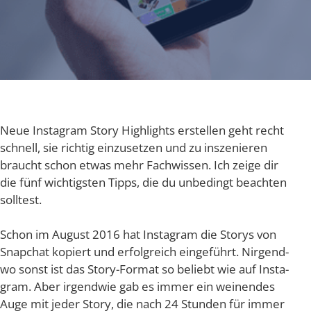
Neue Insta­gram Sto­ry High­lights erstel­len geht recht
schnell, sie rich­tig ein­zu­set­zen und zu insze­nie­ren
braucht schon etwas mehr Fach­wis­sen. Ich zei­ge dir
die fünf wich­tigs­ten Tipps, die du unbe­dingt beach­ten
solltest.
Schon im August 2016 hat Insta­gram die Sto­rys von
Snap­chat kopiert und erfolg­reich ein­ge­führt. Nir­gend­
wo sonst ist das Sto­ry-For­mat so beliebt wie auf Insta­
gram. Aber irgend­wie gab es immer ein wei­nen­des
Auge mit jeder Sto­ry, die nach 24 Stun­den für immer