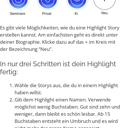
Es gibt vie­le Mög­lich­kei­ten, wie du eine High­light Sto­ry
erstel­len kannst. Am ein­fachs­ten geht es direkt unter
dei­ner Bio­gra­phie. Kli­cke dazu auf das + im Kreis mit
der Bezeich­nung “Neu”.
In nur drei Schrit­ten ist dein High­light
fertig:
Wäh­le die Sto­rys aus, die du in einem High­light
haben willst.
Gib dem High­light einen Namen. Ver­wen­de
mög­lichst wenig Buch­sta­ben. Gut sind zehn und
weni­ger, dann bleibt es schön les­bar. Ab 15
Buch­sta­ben ent­steht ein Umbruch und es wird