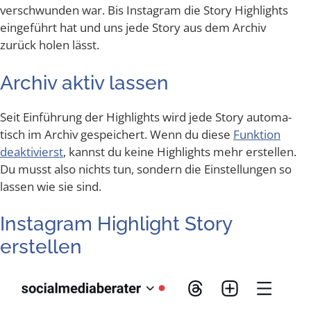
ver­schwun­den war. Bis Insta­gram die Sto­ry High­lights
ein­ge­führt hat und uns jede Sto­ry aus dem Archiv
zurück holen lässt.
Archiv aktiv lassen
Seit Ein­füh­rung der High­lights wird jede Sto­ry auto­ma­
tisch im Archiv gespei­chert. Wenn du die­se
Funk­ti­on
deak­ti­vierst
, kannst du kei­ne High­lights mehr erstel­len.
Du musst also nichts tun, son­dern die Ein­stel­lun­gen so
las­sen wie sie sind.
Insta­gram High­light Sto­ry
erstellen