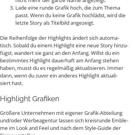
nicht mehr der gan­ze Name angezeigt.
Lade eine run­de Gra­fik hoch, die zum The­ma
passt. Wenn du kei­ne Gra­fik hoch­lädst, wird die
letz­te Sto­ry als Titel­bild angezeigt.
Die Rei­hen­fol­ge der High­lights ändert sich auto­ma­
tisch. Sobald du einem High­light eine neue Sto­ry hin­zu­
fügst, wan­dert sie ganz an den Anfang. Willst du ein
bestimm­tes High­light dau­er­haft am Anfang ste­hen
haben, musst du es regel­mä­ßig aktua­li­sie­ren. Immer
dann, wenn du zuvor ein ande­res High­light aktua­li­
siert hast.
High­light Grafiken
Grö­ße­re Unter­neh­men mit eige­ner Gra­fik-Abtei­lung
und/​oder Wer­be­agen­tur las­sen sich kreis­run­de Emble­
me im Look and Feel und nach dem Style-Gui­de der