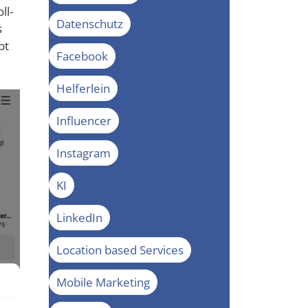
ll­
Datenschutz
s
bt
Facebook
Helferlein
Influencer
Instagram
KI
LinkedIn
Location based Services
Mobile Marketing