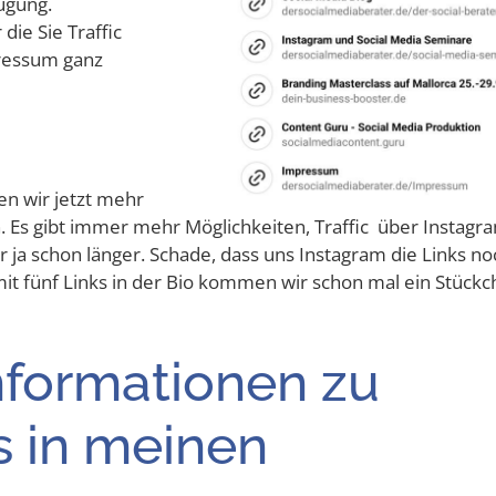
fügung.
ie Sie Traf­fic
res­sum ganz
ben wir jetzt mehr
n. Es gibt immer mehr Mög­lich­kei­ten, Traf­fic über Insta­gr
ker ja schon län­ger. Scha­de, dass uns Insta­gram die Links n
it fünf Links in der Bio kom­men wir schon mal ein Stück­
for­ma­tio­nen zu
s in mei­nen