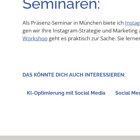
Seminaren:
Als Prä­senz-Semi­nar in Mün­chen bie­te ich
Insta­
gen wir Ihre Insta­gram-Stra­te­gie und Mar­ke­ting a
Work­shop
geht es prak­tisch zur Sache. Sie ler­n
DAS KÖNN­TE DICH AUCH INTERESSIEREN:
KI-Opti­mie­rung mit Social Media
Social Med