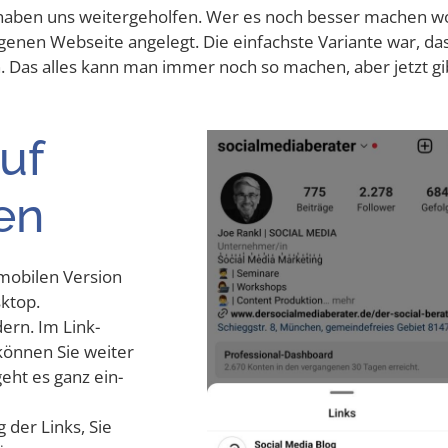
ee haben uns wei­ter­ge­hol­fen. Wer es noch bes­ser machen wo
eige­nen Web­sei­te ange­legt. Die ein­fachs­te Vari­an­te war, da
­chen. Das alles kann man immer noch so machen, aber jetzt gi
auf
en
obi­len Ver­si­on
sktop.
ndern. Im Link-
ön­nen Sie wei­ter
geht es ganz ein­
g der Links, Sie