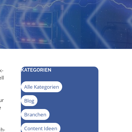
k-
KATEGORIEN
ll
Alle Kategorien
ur
Blog
e
Branchen
Content Ideen
eh­