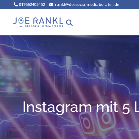
Zum
017662405452
rankl@dersocialmediaberater.de
Inhalt
springen
Insta­gram mit 5 