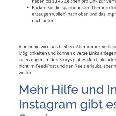
haben bis zu 45 Zei­chen pro Link zur Ver
Packen Sie die span­nends­ten The­men (für d
erzeu­gen wol­len) nach oben und das Imp
nach unten.
#Lin­kin­bio wird uns blei­ben. Aber immer­hin ha
Mög­lich­kei­ten und kön­nen diver­se Links anle­ge
zu erzeu­gen. In den Sto­rys gibt es den Link­sti­c
nicht im Feed-Post und den Reels erlaubt, aber m
weiter.
Mehr Hil­fe und In
Insta­gram gibt e