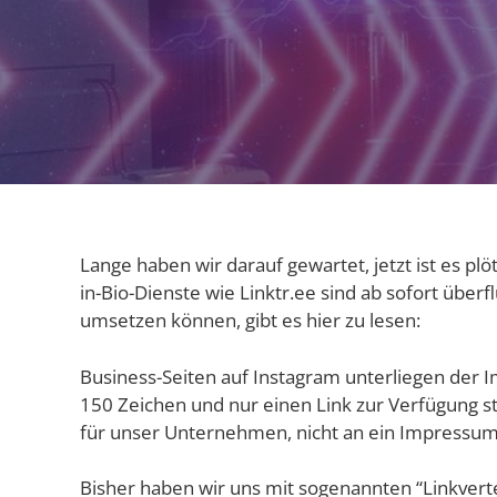
Lan­ge haben wir dar­auf gewar­tet, jetzt ist es plö
in-Bio-Diens­te wie Linktr​.ee sind ab sofort über­fl
umset­zen kön­nen, gibt es hier zu lesen:
Busi­ness-Sei­ten auf Insta­gram unter­lie­gen der 
150 Zei­chen und nur einen Link zur Ver­fü­gung stel
für unser Unter­neh­men, nicht an ein Impres­sum
Bis­her haben wir uns mit soge­nann­ten “Link­ver­tei