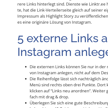
re­re Links hin­ter­legt sind. Diens­te wie Linktr​.
te, hat die Link-Ver­tei­ler­sei­te gleich auf sei­ner 
Impres­sum als High­light Sto­ry zu ver­öf­fent­li
es eine ori­gi­nä­re Lösung von Instagram.
5 exter­ne Links 
Insta­gram anleg
Die exter­nen Links kön­nen Sie nur in der m
von Insta­gram anle­gen, nicht auf dem De
Die Rei­hen­fol­ge lässt sich nach­träg­lich ä
Menü sind rechts oben drei Punk­te. Dort k
kli­cken auf “Links neu anord­nen”. Wei­ter 
fach mit drag & drop.
Über­le­gen Sie sich eine gute Beschrei­bun