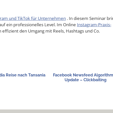
gram und Tik­Tok für Unter­neh­men
. In die­sem Semi­nar bri
uf ein pro­fes­sio­nel­les Level. Im Online
Insta­gram-Pra­xis-
en effi­zi­ent den Umgang mit Reels, Hash­tags und Co.
ia Rei­se nach Tansania
Face­book News­feed Algo­rith­
Update – Clickbaiting