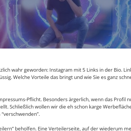
tz­lich wahr gewor­den: Insta­gram mit 5 Links in der Bio. Lin
üs­sig. Wel­che Vor­tei­le das bringt und wie Sie es ganz schne
Impres­sums-Pflicht. Beson­ders ärger­lich, wenn das Pro­fil n
lt. Schließ­lich wol­len wir die eh schon kar­ge Wer­be­flä­ch
 “ver­schwen­den”.
­lern” behol­fen. Eine Ver­tei­ler­sei­te, auf der wie­der­um m