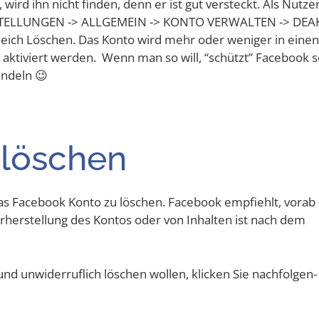
rd ihn nicht fin­den, denn er ist gut ver­steckt. Als Nut­ze
N­STEL­LUN­GEN -> ALL­GE­MEIN -> KON­TO VER­WAL­TEN -> DEAK
 gleich Löschen. Das Kon­to wird mehr oder weni­ger in einen
r akti­viert wer­den. Wenn man so will, “schützt” Face­book s
andeln 😉
 löschen
 das Face­book Kon­to zu löschen. Face­book emp­fiehlt, vor­ab 
­her­stel­lung des Kon­tos oder von Inhal­ten ist nach dem
nd unwi­der­ruf­lich löschen wol­len, kli­cken Sie nach­fol­gen­