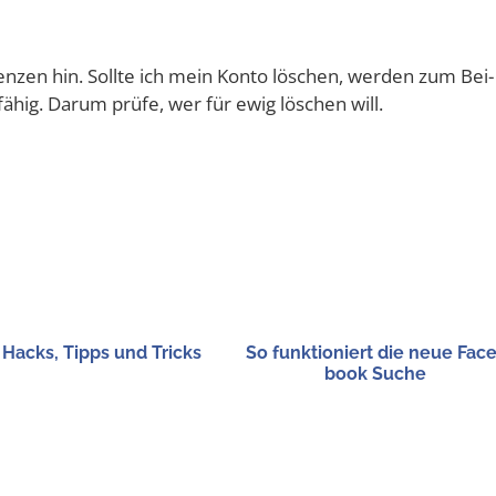
n­zen hin. Soll­te ich mein Kon­to löschen, wer­den zum Bei­
fä­hig. Dar­um prü­fe, wer für ewig löschen will.
 Hacks, Tipps und Tricks
So funk­tio­niert die neue Fac
book Suche