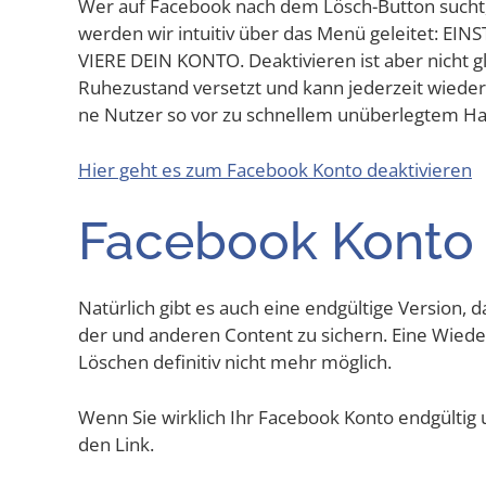
Wer auf Face­book nach dem Lösch-But­ton sucht, wi
wer­den wir intui­tiv über das Menü gelei­tet: EI
VIE­RE DEIN KON­TO. Deak­ti­vie­ren ist aber nicht
Ruhe­zu­stand ver­setzt und kann jeder­zeit wie­de
ne Nut­zer so vor zu schnel­lem unüber­leg­tem H
Hier geht es zum Face­book Kon­to deaktivieren
Face­book Kon­to
Natür­lich gibt es auch eine end­gül­ti­ge Ver­si­on,
der und ande­ren Con­tent zu sichern. Eine Wie­der
Löschen defi­ni­tiv nicht mehr möglich.
Wenn Sie wirk­lich Ihr Face­book Kon­to end­gül­tig u
den Link.