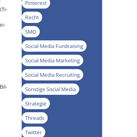
r
Pinterest
­TI­
Recht
ei­
SMO
Social Media Fundraising
Social Media Marketing
Social Media Recruiting
Bil­
Sonstige Social Media
Strategie
Threads
Twitter