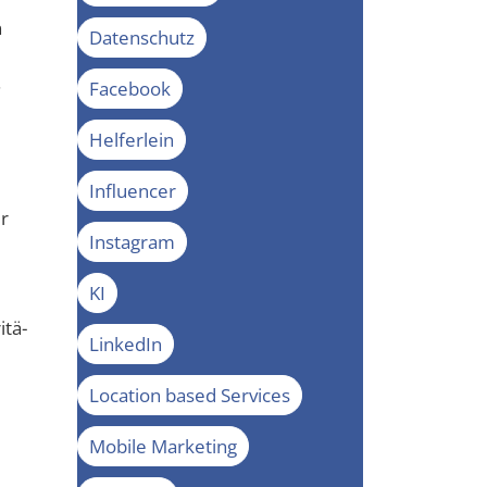
n
Datenschutz
.
Facebook
Helferlein
Influencer
er
Instagram
KI
­tä­
LinkedIn
Location based Services
Mobile Marketing