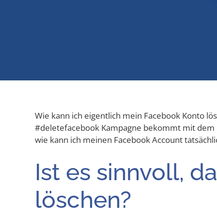
Wie kann ich eigent­lich mein Face­book Kon­to lös
#dele­te­face­book Kam­pa­gne bekommt mit dem Cam
wie kann ich mei­nen Face­book Account tat­säch­
Ist es sinn­voll, 
löschen?