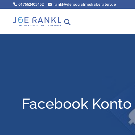
Zum
017662405452
rankl@dersocialmediaberater.de
Inhalt
springen
Face­book Kon­to