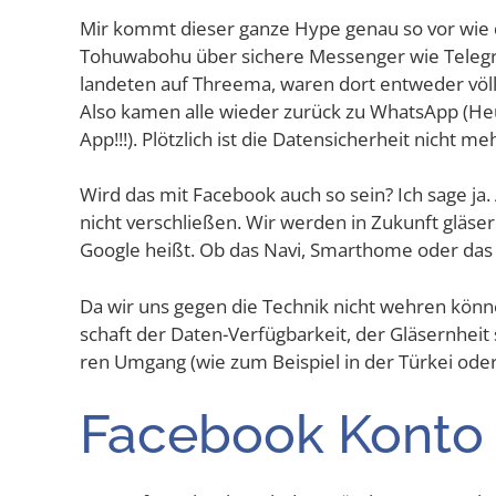
Mir kommt die­ser gan­ze Hype genau so vor wie d
Tohu­wa­bo­hu über siche­re Mes­sen­ger wie Tele­
lan­de­ten auf Three­ma, waren dort ent­we­der völ­li
Also kamen alle wie­der zurück zu Whats­App (Heu
App!!!). Plötz­lich ist die Daten­si­cher­heit nicht me
Wird das mit Face­book auch so sein? Ich sage ja.
nicht ver­schlie­ßen. Wir wer­den in Zukunft glä­s
Goog­le heißt. Ob das Navi, Smar­thome oder das
Da wir uns gegen die Tech­nik nicht weh­ren kön­n
schaft der Daten-Ver­füg­bar­keit, der Glä­sern­heit
ren Umgang (wie zum Bei­spiel in der Tür­kei oder
Face­book Kon­to