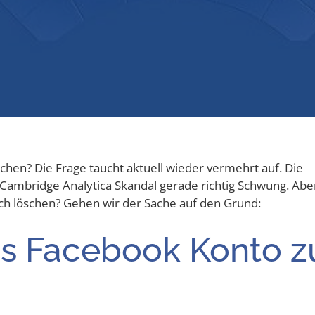
chen? Die Fra­ge taucht aktu­ell wie­der ver­mehrt auf. Die
­bridge Ana­ly­ti­ca Skan­dal gera­de rich­tig Schwung. Abe
lich löschen? Gehen wir der Sache auf den Grund:
das Face­book Kon­to z