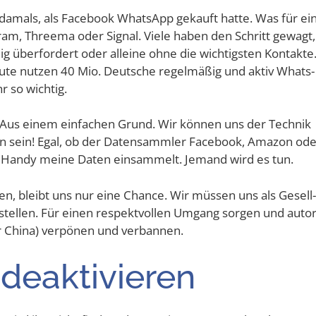
amals, als Face­book Whats­App gekauft hat­te. Was für ei
gram, Three­ma oder Signal. Vie­le haben den Schritt gewagt,
g über­for­dert oder allei­ne ohne die wich­tigs­ten Kon­tak­te
­te nut­zen 40 Mio. Deut­sche regel­mä­ßig und aktiv Whats­
hr so wichtig.
 Aus einem ein­fa­chen Grund. Wir kön­nen uns der Tech­nik
ern sein! Egal, ob der Daten­samm­ler Face­book, Ama­zon od
 Han­dy mei­ne Daten ein­sam­melt. Jemand wird es tun.
en, bleibt uns nur eine Chan­ce. Wir müs­sen uns als Gesell­
 stel­len. Für einen respekt­vol­len Umgang sor­gen und auto­ri
 Chi­na) ver­pö­nen und verbannen.
 deaktivieren