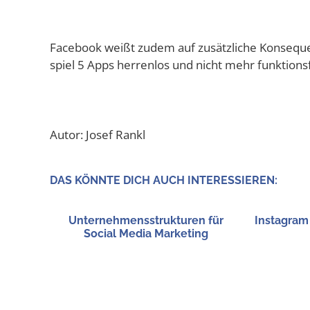
Face­book weißt zudem auf zusätz­li­che Kon­se­que
spiel 5 Apps her­ren­los und nicht mehr funk­ti­ons­
Autor: Josef Rankl
DAS KÖNN­TE DICH AUCH INTERESSIEREN:
Unter­neh­mens­struk­tu­ren für
Insta­gram
Social Media Marketing