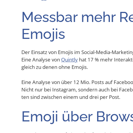
Mess­bar mehr Re
Emojis
Der Ein­satz von Emo­jis im Social-Media-Mar­ke­ti
Eine Ana­ly­se von
Quint­ly
hat 17 % mehr Inter­ak­t
gleich zu denen ohne Emojis.
Eine Ana­ly­se von über 12 Mio. Posts auf Face­b
Nicht nur bei Insta­gram, son­dern auch bei Face­bo
ten sind zwi­schen einem und drei per Post.
Emo­ji über Brow­