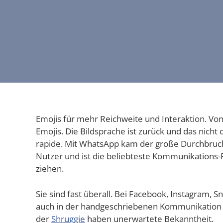
Emo­jis für mehr Reich­wei­te und Inter­ak­ti­on. Vo
Emo­jis. Die Bild­spra­che ist zurück und das nicht
rapi­de. Mit Whats­App kam der gro­ße Durch­bruch
Nut­zer und ist die belieb­tes­te Kom­mu­ni­ka­ti­ons
ziehen.
Sie sind fast über­all. Bei Face­book, Insta­gram, 
auch in der hand­ge­schrie­be­nen Kom­mu­ni­ka­ti­on
der
Shrug­gie
haben uner­war­te­te Bekanntheit.