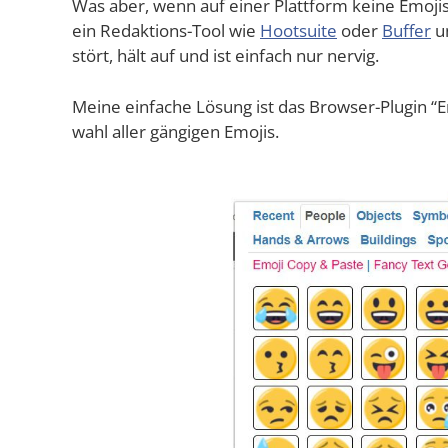
Was aber, wenn auf einer Platt­form kei­ne Emo­jis 
ein Redak­ti­ons-Tool wie
Hoot­suite
oder
Buf­fer
un
stört, hält auf und ist ein­fach nur nervig.
Mei­ne ein­fa­che Lösung ist das Brow­ser-Plug­in “E
wahl aller gän­gi­gen Emojis.