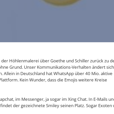
n der Höh­len­ma­le­rei über Goe­the und Schil­ler zurück zu d
 ohne Grund. Unser Kom­mu­ni­ka­ti­ons-Ver­hal­ten ändert sich
. Allein in Deutsch­land hat Whats­App über 40 Mio. akti­ve
-Platt­form. Kein Wun­der, dass die Emo­jis wei­te­re Krei­se
Snap­chat, im Mes­sen­ger, ja sogar im Xing Chat. In E‑Mails u
 fin­det der gezeich­ne­te Smi­ley sei­nen Platz. Sogar Exo­ten