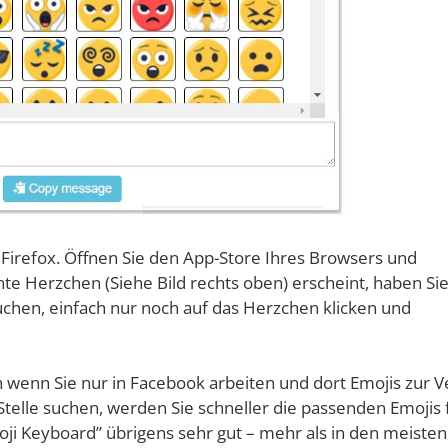
 Fire­fox. Öff­nen Sie den App-Store Ihres Brow­sers und
te Herz­chen (Sie­he Bild rechts oben) erscheint, haben Si
au­chen, ein­fach nur noch auf das Herz­chen kli­cken und
 wenn Sie nur in Face­book arbei­ten und dort Emo­jis zur V
l­le suchen, wer­den Sie schnel­ler die pas­sen­den Emo­jis f
mo­ji Key­board” übri­gens sehr gut – mehr als in den meis­ten