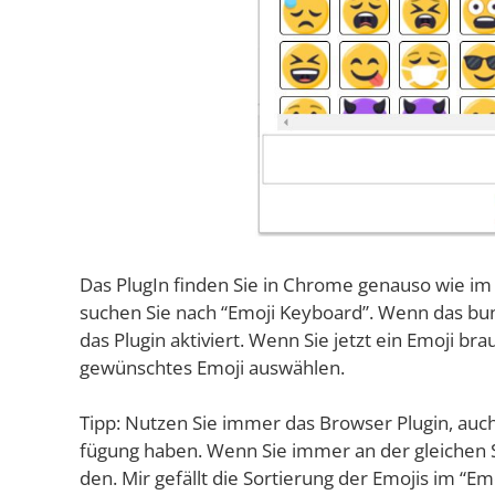
Das Plug­In fin­den Sie in Chro­me genau­so wie im
suchen Sie nach “Emo­ji Key­board”. Wenn das bun­
das Plug­in akti­viert. Wenn Sie jetzt ein Emo­ji br
gewünsch­tes Emo­ji auswählen.
Tipp: Nut­zen Sie immer das Brow­ser Plug­in, auch
fü­gung haben. Wenn Sie immer an der glei­chen Ste
den. Mir gefällt die Sor­tie­rung der Emo­jis im “E