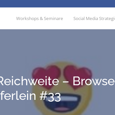
Workshops & Seminare
Social Media Strateg
eich­wei­te – Brow­se
fer­lein #33