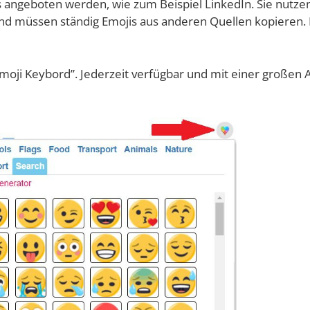
ange­bo­ten wer­den, wie zum Bei­spiel Lin­ke­dIn. Sie nut­ze
d müs­sen stän­dig Emo­jis aus ande­ren Quel­len kopie­ren.
mo­ji Key­bord”. Jeder­zeit ver­füg­bar und mit einer gro­ßen 