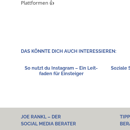
Plattformen 👍
DAS KÖNN­TE DICH AUCH INTERESSIEREN:
So nutzt du Insta­gram – Ein Leit­
Sozia­le
fa­den für Einsteiger
JOE RANKL – DER
TIP
SOCIAL MEDIA BERATER
BER