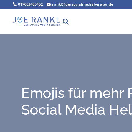
Zum
017662405452
rankl@dersocialmediaberater.de
Inhalt
springen
Emo­jis für mehr R
Social Media Hel­