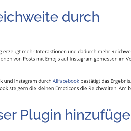
ich­wei­te durch
ng erzeugt mehr Inter­ak­tio­nen und dadurch mehr Reich­wei
io­nen von Posts mit Emo­jis auf Insta­gram gemes­sen im Ve
ook und Insta­gram durch
All­face­book
bestä­tigt das Ergeb­nis
ok stei­gern die klei­nen Emo­ti­cons die Reich­wei­ten. Am b
ser Plug­in hinzufüg