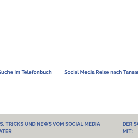
 Suche im Telefonbuch
Social Media Rei­se nach Tansa
PS, TRICKS UND NEWS VOM SOCIAL MEDIA
DER S
ATER
MIT: