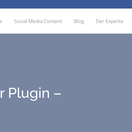
ie
Social Media Content
Blog
Der Experte
r Plug­in –