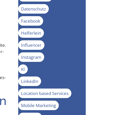
Datenschutz
Facebook
Helferlein
Influencer
­te.
r­
Instagram
KI
.
es­
LinkedIn
Location based Services
en
Mobile Marketing