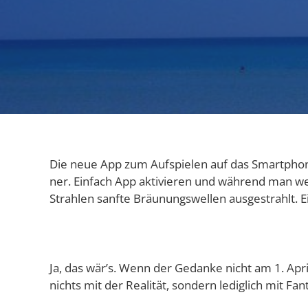
Die neue App zum Auf­spie­len auf das Smart­phon
ner. Ein­fach App akti­vie­ren und wäh­rend man we
Strah­len sanf­te Bräu­nungs­wel­len aus­ge­strahlt
Ja, das wär’s. Wenn der Gedan­ke nicht am 1. Apr
nichts mit der Rea­li­tät, son­dern ledig­lich mit 