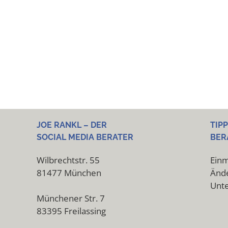
JOE RANKL – DER
TIP
SOCIAL MEDIA BERATER
BER
Wilbrechtstr. 55
Einm
81477 München
Ände
Unt
Münchener Str. 7
83395 Freilassing