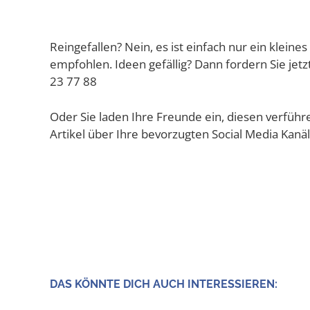
Rein­ge­fal­len? Nein, es ist ein­fach nur ein klei­n
emp­foh­len. Ideen gefäl­lig? Dann for­dern Sie jetz
23 77 88
Oder Sie laden Ihre Freun­de ein, die­sen ver­füh­
Arti­kel über Ihre bevor­zug­ten Social Media Kanä­
DAS KÖNN­TE DICH AUCH INTERESSIEREN: