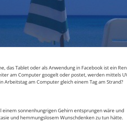
e, das Tablet oder als Anwen­dung in Face­book ist ein Ren
i­ter am Com­pu­ter goo­gelt oder pos­tet, wer­den mit­tels U
. Ein Arbeits­tag am Com­pu­ter gleich einem Tag am Strand?
il einem son­nen­hung­ri­gen Gehirn ent­sprun­gen wäre und
Fan­ta­sie und hem­mungs­lo­sem Wunsch­den­ken zu tun hätte.