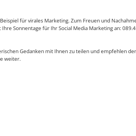
es Bei­spiel für vira­les Mar­ke­ting. Zum Freu­en und Nach­ah­m
t Ihre Son­nen­ta­ge für Ihr Social Media Mar­ke­ting an: 089.
re­ri­schen Gedan­ken mit Ihnen zu tei­len und emp­feh­len de
le weiter.