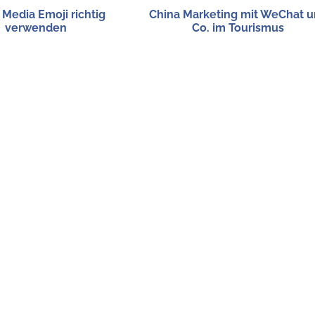
 Media Emo­ji rich­tig
Chi­na Mar­ke­ting mit WeChat 
verwenden
Co. im Tourismus