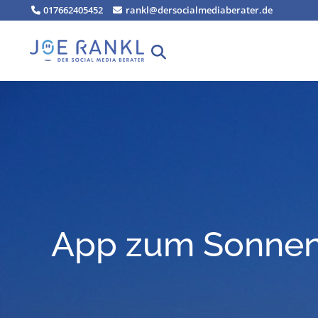
Zum
017662405452
rankl@dersocialmediaberater.de
Inhalt
springen
App zum Sonne