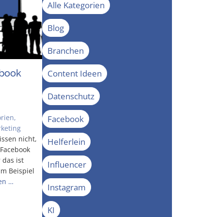
Alle Kategorien
Blog
Branchen
­book
Content Ideen
Datenschutz
orien
,
Facebook
rketing
is­sen nicht,
Helferlein
 Face­book
 das ist
Influencer
m Bei­spiel
sen …
Instagram
KI