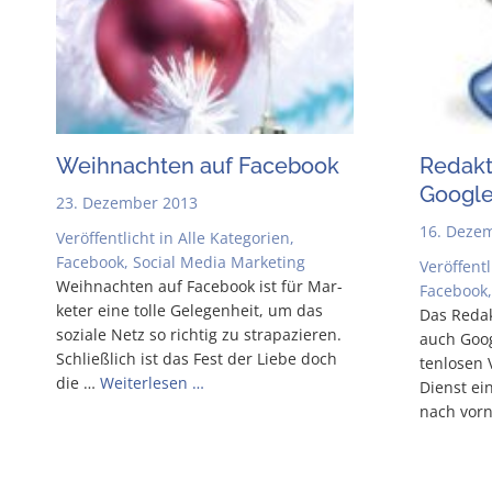
Weih­nach­ten auf Facebook
Redak­t
Goo­gle
23. Dezember 2013
16. Deze
Veröffentlicht in
Alle Kategorien
,
Facebook
,
Social Media Marketing
Veröffentl
Weih­nach­ten auf Face­book ist für Mar­
Facebook
keter eine tol­le Gele­gen­heit, um das
Das Redak­
sozia­le Netz so rich­tig zu stra­pa­zie­ren.
auch Goog
Schließ­lich ist das Fest der Lie­be doch
ten­lo­sen
die …
Wei­ter­le­sen …
Dienst ein
nach vor­