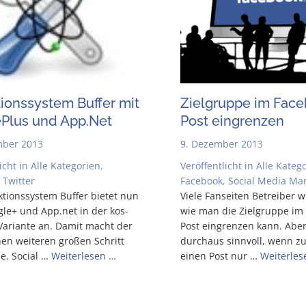
i­ons­sys­tem Buf­fer mit
Ziel­grup­pe im Face
­Plus und App​.Net
Post eingrenzen
mber 2013
9. Dezember 2013
icht in
Alle Kategorien
,
Veröffentlicht in
Alle Kateg
,
Twitter
Facebook
,
Social Media Ma
ti­ons­sys­tem Buf­fer bie­tet nun
Vie­le Fan­sei­ten Betrei­ber w
­le+ und App​.net in der kos­
wie man die Ziel­grup­pe im
 Vari­an­te an. Damit macht der
Post ein­gren­zen kann. Aber
en wei­te­ren gro­ßen Schritt
durch­aus sinn­voll, wenn zu
ne. Social …
Wei­ter­le­sen …
einen Post nur …
Wei­ter­le­