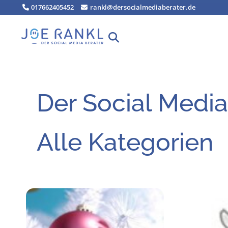
Zum
017662405452
rankl@dersocialmediaberater.de
Inhalt
springen
Der Social Media
Alle Kategorien