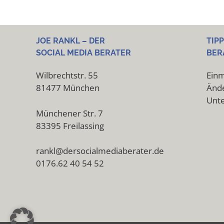
JOE RANKL – DER
TIP
SOCIAL MEDIA BERATER
BER
Wilbrechtstr. 55
Einm
81477 München
Ände
Unt
Münchener Str. 7
83395 Freilassing
rankl@dersocialmediaberater.de
0176.62 40 54 52