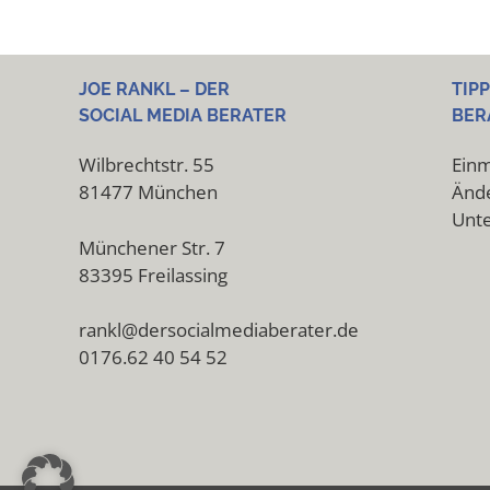
JOE RANKL – DER
TIP
SOCIAL MEDIA BERATER
BER
Wilbrechtstr. 55
Einm
81477 München
Ände
Unt
Münchener Str. 7
83395 Freilassing
rankl@dersocialmediaberater.de
0176.62 40 54 52