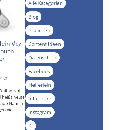
Alle Kategorien
Blog
Branchen
­lein #17
Content Ideen
­buch
Datenschutz
er
Facebook
orien
,
Helferlein
Online Notiz­
 heißt heu­te
Influencer
Bei­de Namen
gen viel …
Instagram
KI