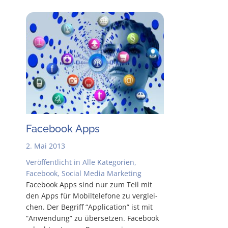
Face­book Apps
2. Mai 2013
Veröffentlicht in
Alle Kategorien
,
Facebook
,
Social Media Marketing
Face­book Apps sind nur zum Teil mit
den Apps für Mobil­te­le­fo­ne zu ver­glei­
chen. Der Begriff “Appli­ca­ti­on” ist mit
“Anwen­dung” zu über­set­zen. Face­book