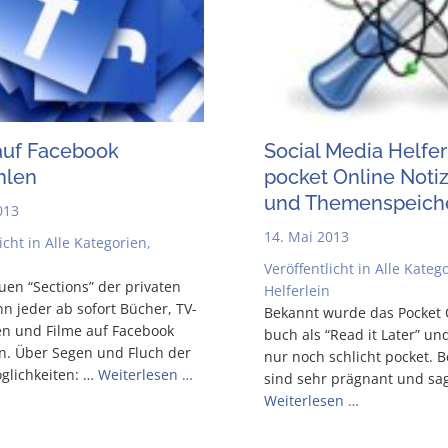
auf Face­book
Social Media Hel­fer
hlen
pocket Online Notiz
und Themenspeich
013
14. Mai 2013
icht in
Alle Kategorien
,
Veröffentlicht in
Alle Kateg
­en “Sec­tions” der pri­va­ten
Helferlein
kann jeder ab sofort Bücher, TV-
Bekannt wur­de das Pocket 
gen und Fil­me auf Face­book
buch als “Read it Later” und
en. Über Segen und Fluch der
nur noch schlicht pocket. 
­lich­kei­ten: …
Wei­ter­le­sen …
sind sehr prä­gnant und sa
Wei­ter­le­sen …