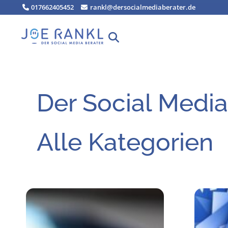
Zum
017662405452
rankl@dersocialmediaberater.de
Inhalt
springen
Der Social Media
Alle Kategorien