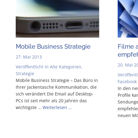
Mobi­le Busi­ness Strategie
Fil­me 
empfe
27. Mai 2013
20. Mai 2
Veröffentlicht in
Alle Kategorien
,
Strategie
Veröffentl
Mobi­le Busi­ness Stra­te­gie – Das Büro in
Facebook
Ihrer Jacken­ta­sche Kom­mu­ni­ka­ti­on, die
In den neu
sich ver­än­dert Die Email auf Des­k­­top-
Pro­fi­le 
PCs ist seit mehr als 20 Jah­ren das
Sen­­dun­­
wich­tigs­te …
Wei­ter­le­sen …
emp­feh­l
neu­en Mög