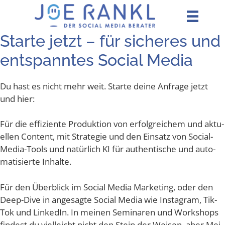
Zum
Inhalt
springen
Star­te jetzt – für siche­res und
ent­spann­tes Social Media
Du hast es nicht mehr weit. Star­te dei­ne Anfra­ge jetzt
und hier:
Für die effi­zi­en­te Pro­duk­ti­on von erfolg­rei­chem und aktu­
el­len Con­tent, mit Stra­te­gie und den Ein­satz von Social-
Media-Tools und natür­lich KI für authen­ti­sche und auto­
ma­ti­sier­te Inhalte.
Für den Über­blick im Social Media Mar­ke­ting, oder den
Deep-Dive in ange­sag­te Social Media wie Insta­gram, Tik­
Tok und Lin­ke­dIn. In mei­nen Semi­na­ren und Work­shops
fin­dest du viel­leicht nicht den Stein der Wei­sen, aber Mei­