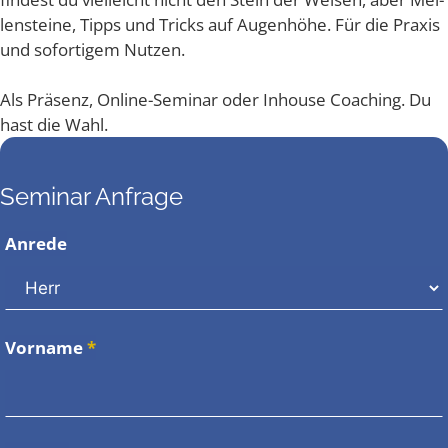
len­stei­ne, Tipps und Tricks auf Augen­hö­he. Für die Pra­xis
und sofor­ti­gem Nutzen.
Als Prä­senz, Online-Semi­nar oder Inhouse Coa­ching. Du
hast die Wahl.
Seminar Anfrage
Anrede
Vorname
*