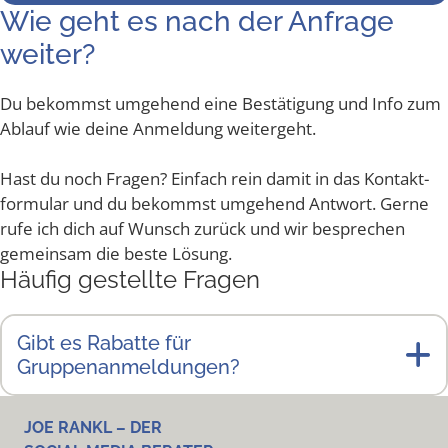
Wie geht es nach der Anfra­ge
weiter?
Du bekommst umge­hend eine Bestä­ti­gung und Info zum
Ablauf wie dei­ne Anmel­dung weitergeht.
Hast du noch Fra­gen? Ein­fach rein damit in das Kon­takt­
for­mu­lar und du bekommst umge­hend Ant­wort. Ger­ne
rufe ich dich auf Wunsch zurück und wir bespre­chen
gemein­sam die bes­te Lösung.
Häu­fig gestell­te Fragen
Gibt es Rabat­te für
Gruppenanmeldungen?
JOE RANKL – DER