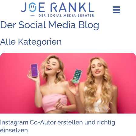
Zum
Inhalt
springen
Der Social Media Blog
Alle Kategorien
Insta­gram Co-Autor erstel­len und rich­tig
einsetzen