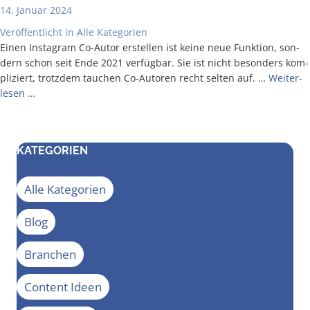
14. Januar 2024
Veröffentlicht in
Alle Kategorien
Einen Insta­gram Co-Autor erstel­len ist kei­ne neue Funk­ti­on, son­
dern schon seit Ende 2021 ver­füg­bar. Sie ist nicht beson­ders kom­
pli­ziert, trotz­dem tau­chen Co-Autoren recht sel­ten auf. …
Wei­ter­
le­sen …
KATEGORIEN
Alle Kategorien
Blog
Branchen
Content Ideen