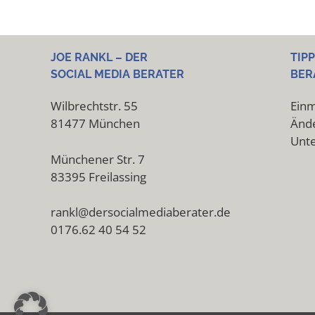
JOE RANKL – DER
TIP
SOCIAL MEDIA BERATER
BER
Wilbrechtstr. 55
Einm
81477 München
Ände
Unt
Münchener Str. 7
83395 Freilassing
rankl@dersocialmediaberater.de
0176.62 40 54 52