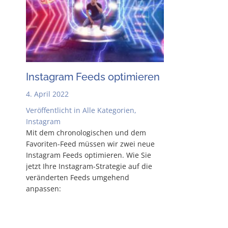
Insta­gram Feeds optimieren
4. April 2022
Veröffentlicht in
Alle Kategorien
,
Instagram
Mit dem chro­no­lo­gi­schen und dem
Favo­ri­­ten-Feed müs­sen wir zwei neue
Insta­gram Feeds opti­mie­ren. Wie Sie
jetzt Ihre Insta­­gram-Stra­­te­­gie auf die
ver­än­der­ten Feeds umge­hend
anpassen: