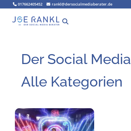
Zum
017662405452
rankl@dersocialmediaberater.de
Inhalt
springen
Der Social Media
Alle Kategorien