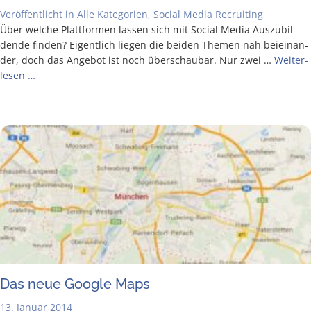
Veröffentlicht in
Alle Kategorien
,
Social Media Recruiting
Über wel­che Platt­for­men las­sen sich mit Social Media Aus­zu­bil­
den­de fin­den? Eigent­lich lie­gen die bei­den The­men nah bei­ein­an­
der, doch das Ange­bot ist noch über­schau­bar. Nur zwei …
Wei­ter­
le­sen …
Das neue Goog­le Maps
13. Januar 2014