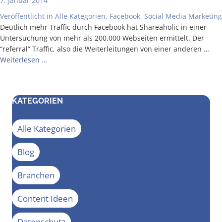
7. Januar 2014
Veröffentlicht in
Alle Kategorien
,
Facebook
,
Social Media Marketing
Deut­lich mehr Traf­fic durch Face­book hat Share­aho­lic in einer
Unter­su­chung von mehr als 200.000 Web­sei­ten ermit­telt. Der
“refer­ral” Traf­fic, also die Wei­ter­lei­tun­gen von einer ande­ren …
Wei­ter­le­sen …
KATEGORIEN
Alle Kategorien
Blog
Branchen
Content Ideen
Datenschutz