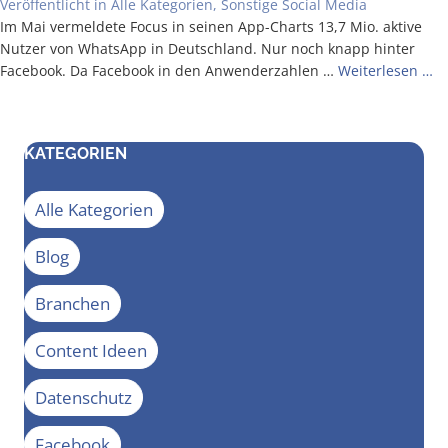
Veröffentlicht in
Alle Kategorien
,
Sonstige Social Media
Im Mai ver­mel­de­te Focus in sei­nen App-Charts 13,7 Mio. akti­ve
Nut­zer von Whats­App in Deutsch­land. Nur noch knapp hin­ter
Face­book. Da Face­book in den Anwen­der­zah­len …
Wei­ter­le­sen …
KATEGORIEN
Alle Kategorien
Blog
Branchen
Content Ideen
Datenschutz
Facebook