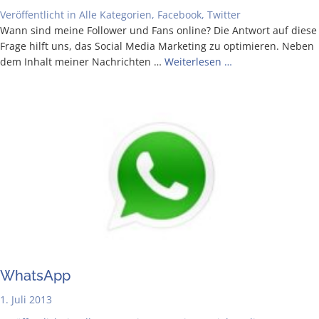
Veröffentlicht in
Alle Kategorien
,
Facebook
,
Twitter
Wann sind mei­ne Fol­lower und Fans online? Die Ant­wort auf die­se
Fra­ge hilft uns, das Social Media Mar­ke­ting zu opti­mie­ren. Neben
dem Inhalt mei­ner Nach­rich­ten …
Wei­ter­le­sen …
Whats­App
1. Juli 2013