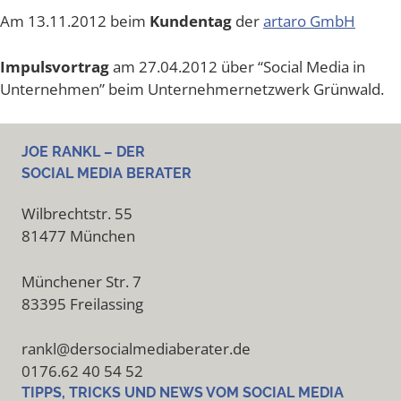
Am 13.11.2012 beim
Kun­den­tag
der
arta­ro GmbH
Impuls­vor­trag
am 27.04.2012 über “Social Media in
Unter­neh­men” beim Unter­neh­mer­netz­werk Grünwald.
JOE RANKL – DER
SOCIAL MEDIA BERATER
Wilbrechtstr. 55
81477 München
Münchener Str. 7
83395 Freilassing
rankl@dersocialmediaberater.de
0176.62 40 54 52
TIPPS, TRICKS UND NEWS VOM SOCIAL MEDIA