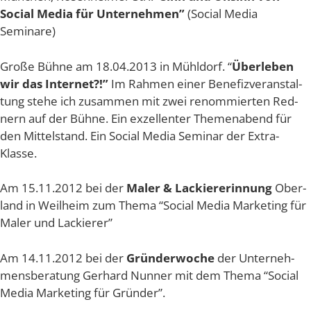
Social Media für Unter­neh­men”
(Social Media
Seminare)
Gro­ße Büh­ne am 18.04.2013 in Mühl­dorf. “
Über­le­ben
wir das Inter­net?!”
Im Rah­men einer Bene­fiz­ver­an­stal­
tung ste­he ich zusam­men mit zwei renom­mier­ten Red­
nern auf der Büh­ne. Ein exzel­len­ter The­men­abend für
den Mit­tel­stand. Ein Social Media Semi­nar der Extra-
Klasse.
Am 15.11.2012 bei der
Maler &
Lackie­re­rin­nung
Ober­
land in Weil­heim zum The­ma “Social Media Mar­ke­ting für
Maler und Lackierer”
Am 14.11.2012 bei der
Grün­der­wo­che
der Unter­neh­
mens­be­ra­tung Ger­hard Nun­ner mit dem The­ma “Social
Media Mar­ke­ting für Gründer”.