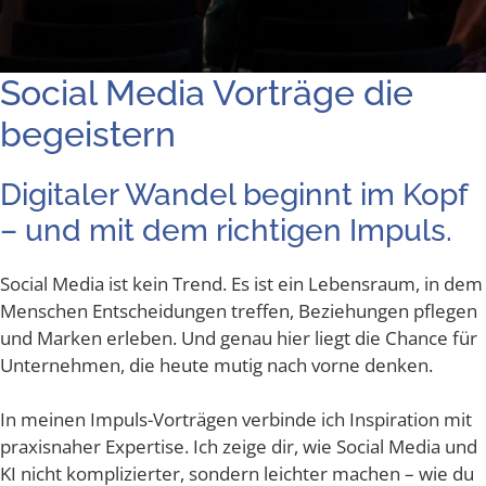
Social Media Vor­trä­ge die
begeistern
Digi­ta­ler Wan­del beginnt im Kopf
– und mit dem rich­ti­gen Impuls.
Social Media ist kein Trend. Es ist ein Lebens­raum, in dem
Men­schen Ent­schei­dun­gen tref­fen, Bezie­hun­gen pfle­gen
und Mar­ken erle­ben. Und genau hier liegt die Chan­ce für
Unter­neh­men, die heu­te mutig nach vor­ne denken.
In mei­nen Impuls-Vor­trä­gen ver­bin­de ich Inspi­ra­ti­on mit
pra­xis­na­her Exper­ti­se. Ich zei­ge dir, wie Social Media und
KI nicht kom­pli­zier­ter, son­dern leich­ter machen – wie du