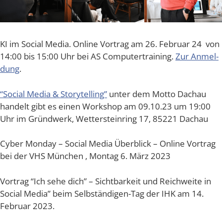
KI im Social Media. Online Vor­trag am 26. Febru­ar 24 von
14:00 bis 15:00 Uhr bei AS Com­pu­ter­trai­ning.
Zur Anmel­
dung
.
“Social Media & Sto­rytel­ling”
unter dem Mot­to Dach­au
han­delt gibt es einen Work­shop am 09.10.23 um 19:00
Uhr im Gründ­werk, Wet­ter­stein­ring 17, 85221 Dachau
Cyber Mon­day – Social Media Über­blick – Online Vor­trag
bei der VHS Mün­chen , Mon­tag 6. März 2023
Vor­trag “Ich sehe dich” – Sicht­bar­keit und Reich­wei­te in
Social Media” beim Selb­stän­di­gen-Tag der IHK am 14.
Febru­ar 2023.