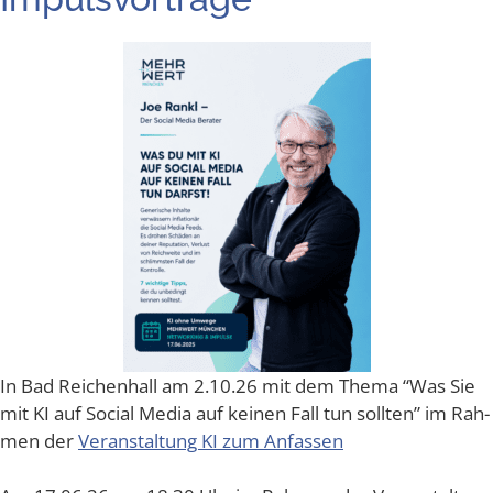
In Bad Rei­chen­hall am 2.10.26 mit dem The­ma “Was Sie
mit KI auf Social Media auf kei­nen Fall tun soll­ten” im Rah­
men der
Ver­an­stal­tung KI zum Anfassen