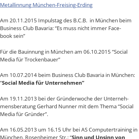
Metal­lin­nung München-Freising-Erding
Am 20.11.2015 Impuls­tag des B.C.B. in Mün­chen beim
Busi­ness Club Bava­ria: “Es muss nicht immer Face­
book sein”
Für die Bau­in­nung in Mün­chen am 06.10.2015 “Social
Media für Trockenbauer”
Am 10.07.2014 beim Busi­ness Club Bava­ria in Mün­chen:
“
Social Media für Unternehmen”
Am 19.11.2013 bei der Grün­der­wo­che der Unter­neh­
mens­be­ra­tung Ger­hard Nun­ner mit dem The­ma “Social
Media für Gründer”.
Am 16.05.2013 um 16.15 Uhr bei AS Com­pu­ter­trai­ning in
Mün­chen, Rosen­hei­mer Str.: “
Sinn und Unsinn von