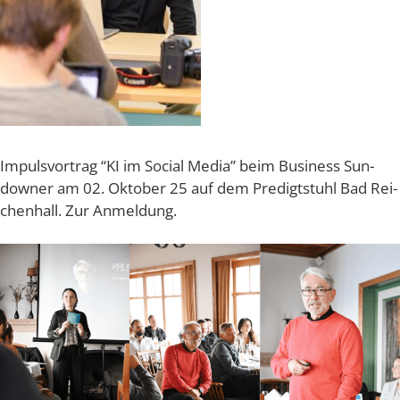
Impuls­vor­trag “KI im Social Media” beim Busi­ness Sun­
dow­ner am 02. Okto­ber 25 auf dem Pre­digt­stuhl Bad Rei­
chen­hall. Zur Anmeldung.