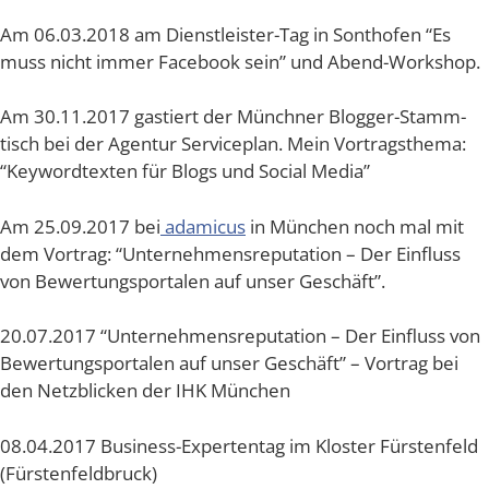
Am 06.03.2018 am Dienst­leis­ter-Tag in Sont­ho­fen “Es
muss nicht immer Face­book sein” und Abend-Workshop.
Am 30.11.2017 gas­tiert der Münch­ner Blog­ger-Stamm­
tisch bei der Agen­tur Ser­vice­plan. Mein Vor­trags­the­ma:
“Key­word­tex­ten für Blogs und Social Media”
Am 25.09.2017 bei
ada­mi­cus
in Mün­chen noch mal mit
dem Vor­trag: “Unter­neh­mens­re­pu­ta­ti­on – Der Ein­fluss
von Bewer­tungs­por­ta­len auf unser Geschäft”.
20.07.2017 “Unter­neh­mens­re­pu­ta­ti­on – Der Ein­fluss von
Bewer­tungs­por­ta­len auf unser Geschäft” – Vor­trag bei
den Netz­bli­cken der IHK München
08.04.2017 Busi­ness-Exper­ten­tag im Klos­ter Fürs­ten­feld
(Fürs­ten­feld­bruck)