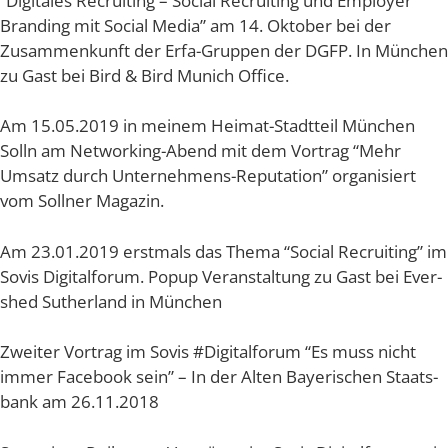
“Digi­ta­les Recrui­ting – Social Recrui­ting und Employ­er
Bran­ding mit Social Media” am 14. Okto­ber bei der
Zusam­men­kunft der Erfa-Grup­pen der DGFP. In Mün­chen
zu Gast bei Bird & Bird Munich Office.
Am 15.05.2019 in mei­nem Hei­mat-Stadt­teil Mün­chen
Solln am Net­wor­king-Abend mit dem Vor­trag “Mehr
Umsatz durch Unter­neh­mens-Repu­ta­ti­on” orga­ni­siert
vom Soll­ner Magazin.
Am 23.01.2019 erst­mals das The­ma “Social Recrui­ting” im
Sovis Digi­tal­fo­rum. Popup Ver­an­stal­tung zu Gast bei Ever­
s­hed Sut­her­land in München
Zwei­ter Vor­trag im Sovis #Digi­tal­fo­rum “Es muss nicht
immer Face­book sein” – In der Alten Baye­ri­schen Staats­
bank am 26.11.2018