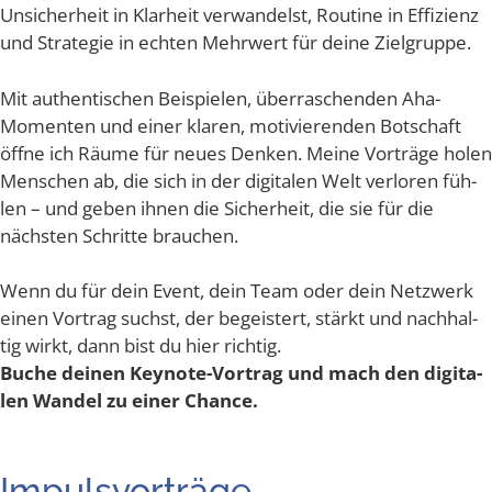
Unsi­cher­heit in Klar­heit ver­wan­delst, Rou­ti­ne in Effi­zi­enz
und Stra­te­gie in ech­ten Mehr­wert für dei­ne Zielgruppe.
Mit authen­ti­schen Bei­spie­len, über­ra­schen­den Aha-
Momen­ten und einer kla­ren, moti­vie­ren­den Bot­schaft
öff­ne ich Räu­me für neu­es Den­ken. Mei­ne Vor­trä­ge holen
Men­schen ab, die sich in der digi­ta­len Welt ver­lo­ren füh­
len – und geben ihnen die Sicher­heit, die sie für die
nächs­ten Schrit­te brauchen.
Wenn du für dein Event, dein Team oder dein Netz­werk
einen Vor­trag suchst, der begeis­tert, stärkt und nach­hal­
tig wirkt, dann bist du hier rich­tig.
Buche dei­nen Key­note-Vor­trag und mach den digi­ta­
len Wan­del zu einer Chance.
Impuls­vor­trä­ge