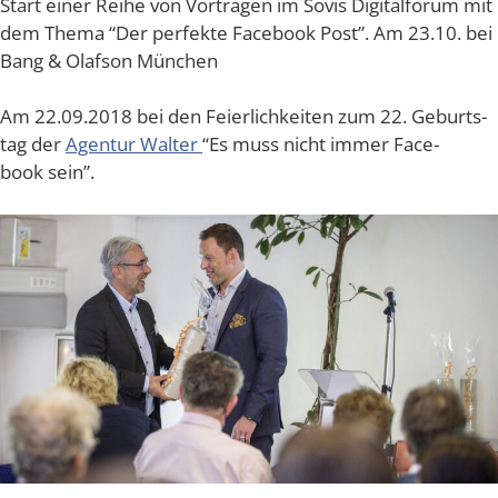
Start einer Rei­he von Vor­trä­gen im Sovis Digi­tal­fo­rum mit
dem The­ma “Der per­fek­te Face­book Post”. Am 23.10. bei
Bang & Olaf­son München
Am 22.09.2018 bei den Fei­er­lich­kei­ten zum 22. Geburts­
tag der
Agen­tur Wal­ter
“Es muss nicht immer Face­
book sein”.