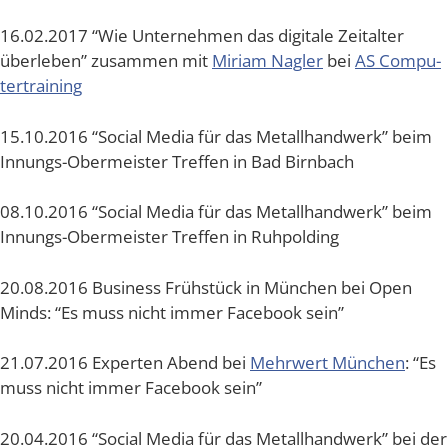
16.02.2017 “Wie Unter­neh­men das digi­ta­le Zeit­al­ter
über­le­ben” zusam­men mit
Miri­am Nag­ler
bei
AS Com­pu­
ter­trai­ning
15.10.2016 “Social Media für das Metall­hand­werk” beim
Innungs-Ober­meis­ter Tref­fen in Bad Birnbach
08.10.2016 “Social Media für das Metall­hand­werk” beim
Innungs-Ober­meis­ter Tref­fen in Ruhpolding
20.08.2016 Busi­ness Früh­stück in Mün­chen bei Open
Minds: “Es muss nicht immer Face­book sein”
21.07.2016 Exper­ten Abend bei
Mehr­wert Mün­chen
: “Es
muss nicht immer Face­book sein”
20.04.2016 “Social Media für das Metall­hand­werk” bei der