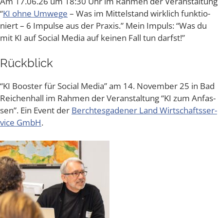
Am 17.06.26 um 18:30 Uhr im Rah­men der Ver­an­stal­tung
“
KI ohne Umwe­ge
– Was im Mit­tel­stand wirk­lich funk­tio­
niert – 6 Impul­se aus der Pra­xis.” Mein Impuls: “Was du
mit KI auf Social Media auf kei­nen Fall tun darfst!”
Rück­blick
“KI Boos­ter für Social Media” am 14. Novem­ber 25 in Bad
Rei­chen­hall im Rah­men der Ver­an­stal­tung “KI zum Anfas­
sen”. Ein Event der
Berch­tes­ga­de­ner Land Wirt­schafts­ser­
vice GmbH
.