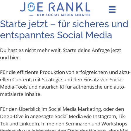
Zum
Inhalt
springen
Star­te jetzt – für siche­res und
ent­spann­tes Social Media
Du hast es nicht mehr weit. Star­te dei­ne Anfra­ge jetzt
und hier:
Für die effi­zi­en­te Pro­duk­ti­on von erfolg­rei­chem und aktu­
el­len Con­tent, mit Stra­te­gie und den Ein­satz von Social-
Media-Tools und natür­lich KI für authen­ti­sche und auto­
ma­ti­sier­te Inhalte.
Für den Über­blick im Social Media Mar­ke­ting, oder den
Deep-Dive in ange­sag­te Social Media wie Insta­gram, Tik­
Tok und Lin­ke­dIn. In mei­nen Semi­na­ren und Work­shops
fin­dest du viel­leicht nicht den Stein der Wei­sen, aber Mei­