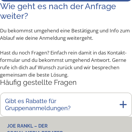
Wie geht es nach der Anfra­ge
weiter?
Du bekommst umge­hend eine Bestä­ti­gung und Info zum
Ablauf wie dei­ne Anmel­dung weitergeht.
Hast du noch Fra­gen? Ein­fach rein damit in das Kon­takt­
for­mu­lar und du bekommst umge­hend Ant­wort. Ger­ne
rufe ich dich auf Wunsch zurück und wir bespre­chen
gemein­sam die bes­te Lösung.
Häu­fig gestell­te Fragen
Gibt es Rabat­te für
Gruppenanmeldungen?
JOE RANKL – DER