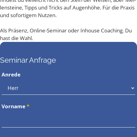
len­stei­ne, Tipps und Tricks auf Augen­hö­he. Für die Pra­xis
und sofor­ti­gem Nutzen.
Als Prä­senz, Online-Semi­nar oder Inhouse Coa­ching. Du
hast die Wahl.
Seminar Anfrage
Anrede
Vorname
*