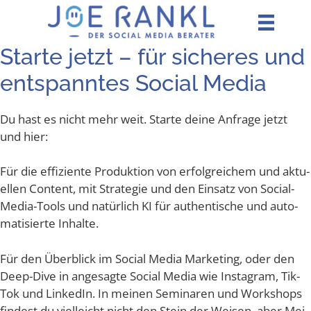
Zum
Inhalt
springen
Star­te jetzt – für siche­res und
ent­spann­tes Social Media
Du hast es nicht mehr weit. Star­te dei­ne Anfra­ge jetzt
und hier:
Für die effi­zi­en­te Pro­duk­ti­on von erfolg­rei­chem und aktu­
el­len Con­tent, mit Stra­te­gie und den Ein­satz von Social-
Media-Tools und natür­lich KI für authen­ti­sche und auto­
ma­ti­sier­te Inhalte.
Für den Über­blick im Social Media Mar­ke­ting, oder den
Deep-Dive in ange­sag­te Social Media wie Insta­gram, Tik­
Tok und Lin­ke­dIn. In mei­nen Semi­na­ren und Work­shops
fin­dest du viel­leicht nicht den Stein der Wei­sen, aber Mei­