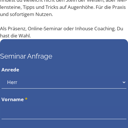
len­stei­ne, Tipps und Tricks auf Augen­hö­he. Für die Pra­xis
und sofor­ti­gem Nutzen.
Als Prä­senz, Online-Semi­nar oder Inhouse Coa­ching. Du
hast die Wahl.
Seminar Anfrage
Anrede
Vorname
*