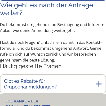
Wie geht es nach der Anfra­ge
weiter?
Du bekommst umge­hend eine Bestä­ti­gung und Info zum
Ablauf wie dei­ne Anmel­dung weitergeht.
Hast du noch Fra­gen? Ein­fach rein damit in das Kon­takt­
for­mu­lar und du bekommst umge­hend Ant­wort. Ger­ne
rufe ich dich auf Wunsch zurück und wir bespre­chen
gemein­sam die bes­te Lösung.
Häu­fig gestell­te Fragen
Gibt es Rabat­te für
Gruppenanmeldungen?
JOE RANKL – DER