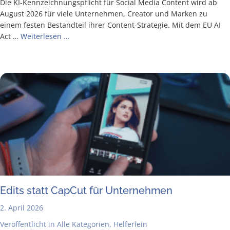
Die KI-Ken­n­­zeich­­nungs­­pflicht für Social Media Con­tent wird ab
August 2026 für vie­le Unter­neh­men, Crea­tor und Mar­ken zu
einem fes­ten Bestand­teil ihrer Con­­tent-Stra­­te­­gie. Mit dem EU AI
Act …
Wei­ter­le­sen …
Edits statt Cap­Cut für Unternehmen
2. April 2026
Veröffentlicht in
Alle Kategorien
,
Helferlein