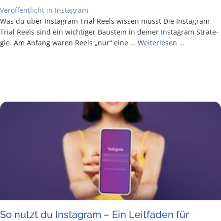
Veröffentlicht in
Instagram
Was du über Insta­gram Tri­al Reels wis­sen musst Die Insta­gram
Tri­al Reels sind ein wich­ti­ger Bau­stein in dei­ner Insta­gram Stra­te­
gie. Am Anfang waren Reels „nur“ eine …
Wei­ter­le­sen …
So nutzt du Insta­gram – Ein Leit­fa­den für