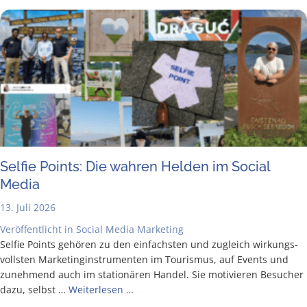
Sel­fie Points: Die wah­ren Hel­den im Social
Media
13. Juli 2026
Veröffentlicht in
Social Media Marketing
Sel­fie Points gehö­ren zu den ein­fachs­ten und zugleich wir­kungs­
volls­ten Mar­ke­ting­in­stru­men­ten im Tou­ris­mus, auf Events und
zuneh­mend auch im sta­tio­nä­ren Han­del. Sie moti­vie­ren Besu­cher
dazu, selbst …
Wei­ter­le­sen …