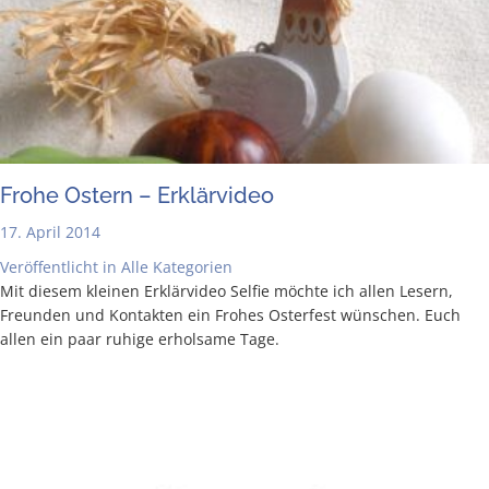
Fro­he Ostern – Erklärvideo
17. April 2014
Veröffentlicht in
Alle Kategorien
Mit die­sem klei­nen Erklär­vi­deo Sel­fie möch­te ich allen Lesern,
Freun­den und Kon­tak­ten ein Fro­hes Oster­fest wün­schen. Euch
allen ein paar ruhi­ge erhol­sa­me Tage.