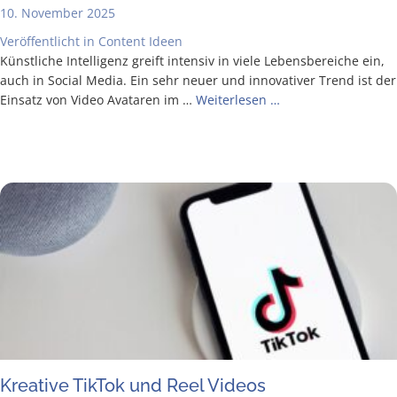
10. November 2025
Veröffentlicht in
Content Ideen
Künst­li­che Intel­li­genz greift inten­siv in vie­le Lebens­be­rei­che ein,
auch in Social Media. Ein sehr neu­er und inno­va­ti­ver Trend ist der
Ein­satz von Video Ava­ta­ren im …
Wei­ter­le­sen …
Krea­ti­ve Tik­Tok und Reel Videos