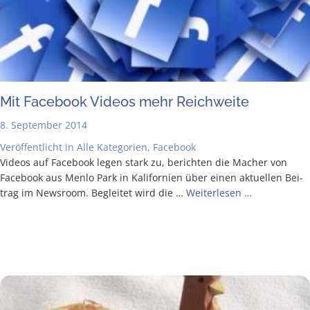
Mit Face­book Vide­os mehr Reichweite
8. September 2014
Veröffentlicht in
Alle Kategorien
,
Facebook
Vide­os auf Face­book legen stark zu, berich­ten die Macher von
Face­book aus Men­lo Park in Kali­for­ni­en über einen aktu­el­len Bei­
trag im News­room. Beglei­tet wird die …
Wei­ter­le­sen …