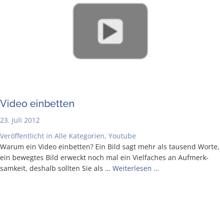
Video ein­bet­ten
23. Juli 2012
Veröffentlicht in
Alle Kategorien
,
Youtube
War­um ein Video ein­bet­ten? Ein Bild sagt mehr als tau­send Wor­te,
ein beweg­tes Bild erweckt noch mal ein Viel­fa­ches an Auf­merk­
sam­keit, des­halb soll­ten Sie als …
Wei­ter­le­sen …