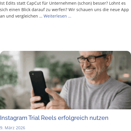
Ist Edits statt Cap­Cut für Unter­neh­men (schon) bes­ser? Lohnt es
sich einen Blick dar­auf zu wer­fen? Wir schau­en uns die neue App
an und ver­glei­chen …
Wei­ter­le­sen …
Insta­gram Tri­al Reels erfolg­reich nutzen
9. März 2026