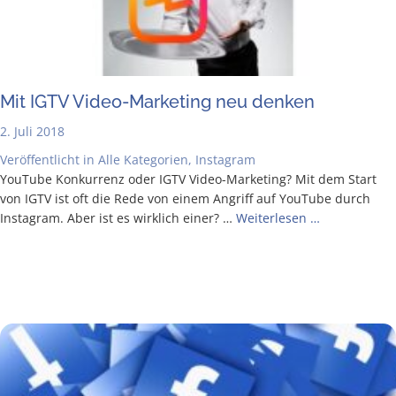
Mit IGTV Video-Mar­ke­ting neu denken
2. Juli 2018
Veröffentlicht in
Alle Kategorien
,
Instagram
You­Tube Kon­kur­renz oder IGTV Video-Mar­ke­ting? Mit dem Start
von IGTV ist oft die Rede von einem Angriff auf You­Tube durch
Insta­gram. Aber ist es wirk­lich einer? …
Wei­ter­le­sen …