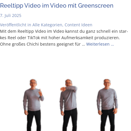
Reel­tipp Video im Video mit Greenscreen
7. Juli 2025
Veröffentlicht in
Alle Kategorien
,
Content Ideen
Mit dem Reel­tipp Video im Video kannst du ganz schnell ein star­
kes Reel oder Tik­Tok mit hoher Auf­merk­sam­keit pro­du­zie­ren.
Ohne gro­ßes Chi­chi bes­tens geeig­net für …
Wei­ter­le­sen …