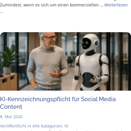
Zumin­dest, wenn es sich um einen kom­mer­zi­el­len …
Wei­ter­le­sen
…
KI-Kenn­zeich­nungs­pflicht für Social Media
Content
8. Mai 2026
Veröffentlicht in
Alle Kategorien
,
KI