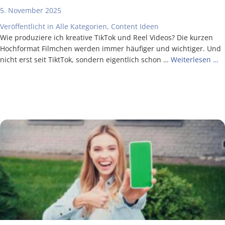
5. November 2025
Veröffentlicht in
Alle Kategorien
,
Content Ideen
Wie pro­du­zie­re ich krea­ti­ve Tik­Tok und Reel Vide­os? Die kur­zen
Hoch­for­mat Film­chen wer­den immer häu­fi­ger und wich­ti­ger. Und
nicht erst seit Tikt­Tok, son­dern eigent­lich schon …
Wei­ter­le­sen …