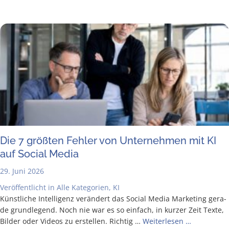
Die 7 größ­ten Feh­ler von Unter­neh­men mit KI
auf Social Media
29. Juni 2026
Veröffentlicht in
Alle Kategorien
,
KI
Künst­li­che Intel­li­genz ver­än­dert das Social Media Mar­ke­ting gera­
de grund­le­gend. Noch nie war es so ein­fach, in kur­zer Zeit Tex­te,
Bil­der oder Vide­os zu erstel­len. Rich­tig …
Wei­ter­le­sen …