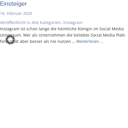
Einsteiger
16. Februar 2026
Veröffentlicht in
Alle Kategorien
,
Instagram
Insta­gram ist schon lan­ge die heim­li­che Köni­gin im Social Media
Uni­ver­sum. Wer als Unter­neh­men die belieb­te Social Media Platt­
form spät aber bes­ser als nie nut­zen …
Wei­ter­le­sen …